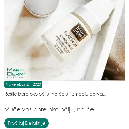
Novembar 24, 2020
Rešite bore oko očiju, na čelu i izmedju obrva...
Muče vas bore oko očiju, na če...
Pročitaj Detaljnije