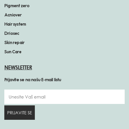
Pigment zero
Acniover
Hair system
Driosec
Skin repair
Sun Care
NEWSLETTER
Prijavite se na našu E-mail listu
PRIJAVITE SE