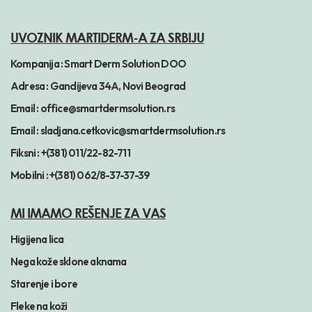
UVOZNIK MARTIDERM-A ZA SRBIJU
Kompanija :
Smart Derm Solution DOO
Adresa :
Gandijeva 34A, Novi Beograd
Email :
office@smartdermsolution.rs
Email :
sladjana.cetkovic@smartdermsolution.rs
Fiksni :
+(381) 011/22-82-711
Mobilni :
+(381) 062/8-37-37-39
MI IMAMO REŠENJE ZA VAS
Higijena lica
Nega kože sklone aknama
Starenje i bore
Fleke na koži