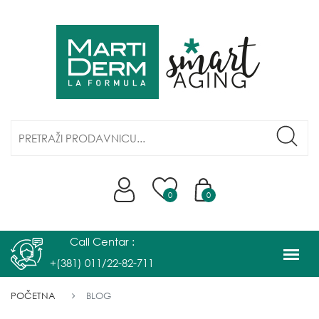
0
0
Call Centar :
+(381) 011/22-82-711
POČETNA
BLOG