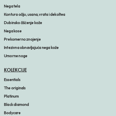
Nega tela
Kontura očiju, usana, vrata i dekoltea
Dubinsko čišćenje kože
Nega kose
Prekomerno znojenje
Intezivna obnavljajuća nega kože
Umorne noge
KOLEKCIJE
Essentials
The originals
Platinum
Black diamond
Bodycare