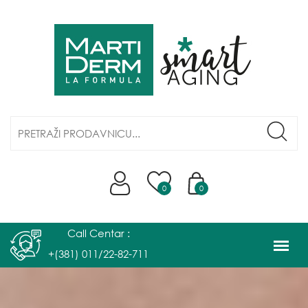
0
0
Call Centar :
+(381) 011/22-82-711