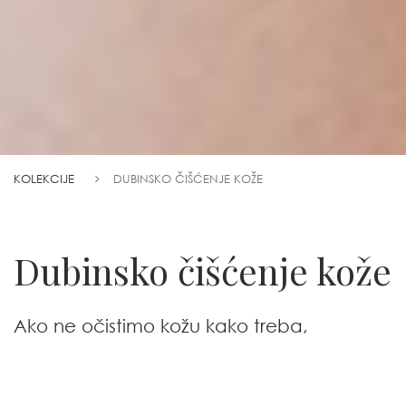
KOLEKCIJE
DUBINSKO ČIŠĆENJE KOŽE
Dubinsko čišćenje kože
Ako ne očistimo kožu kako treba,
preostale nečistoće na koži će oksidirati i
može doći do infekcija, koje će nam