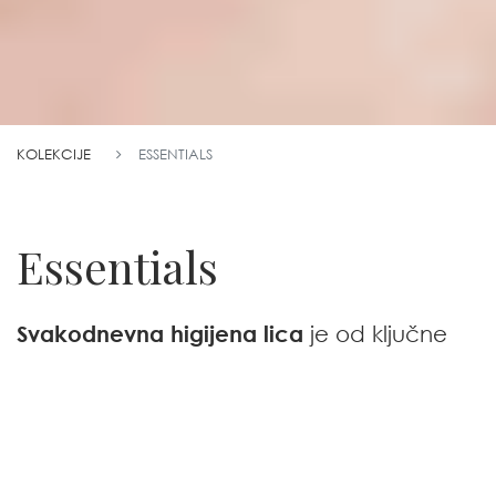
KOLEKCIJE
ESSENTIALS
Essentials
Svakodnevna higijena lica
je od ključne
važnosti pre bilo kog tretmana za
uklanjanje mrtvih ćelija i oksigenaciju kože
kako bi se dobila čista i blistava koža.
Takođe, redovna higijena omogućava