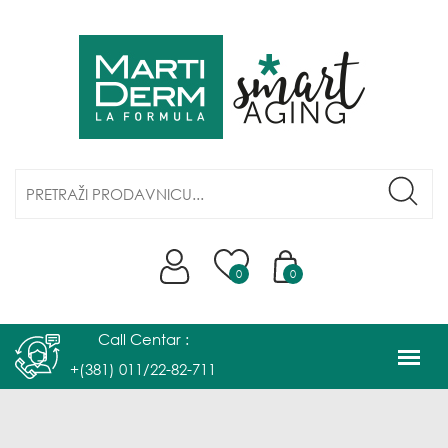
0
0
Call Centar :
+(381) 011/22-82-711