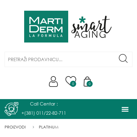
0
0
Call Centar :
+(381) 011/22-82-711
PROIZVODI
PLATINUM