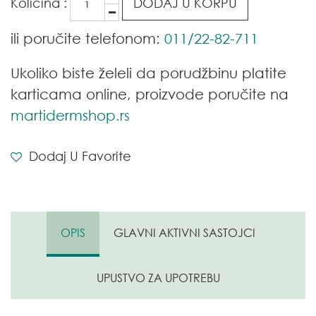
Količina :
DODAJ U KORPU
ili poručite telefonom:
011/22-82-711
Ukoliko biste želeli da porudžbinu platite
karticama online, proizvode poručite na
martidermshop.rs
Dodaj U Favorite
OPIS
GLAVNI AKTIVNI SASTOJCI
UPUSTVO ZA UPOTREBU