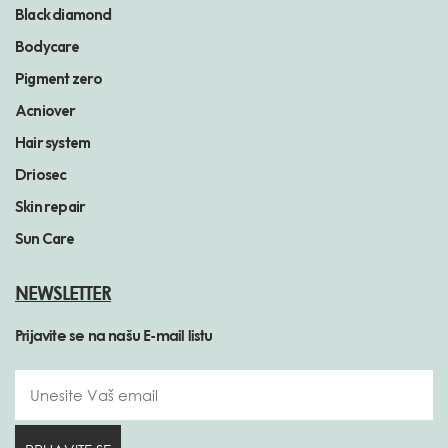
Black diamond
Bodycare
Pigment zero
Acniover
Hair system
Driosec
Skin repair
Sun Care
NEWSLETTER
Prijavite se na našu E-mail listu