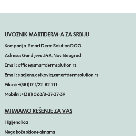
UVOZNIK MARTIDERM-A ZA SRBIJU
Kompanija :
Smart Derm Solution DOO
Adresa :
Gandijeva 34A, Novi Beograd
Email :
office@smartdermsolution.rs
Email :
sladjana.cetkovic@smartdermsolution.rs
Fiksni :
+(381) 011/22-82-711
Mobilni :
+(381) 062/8-37-37-39
MI IMAMO REŠENJE ZA VAS
Higijena lica
Nega kože sklone aknama